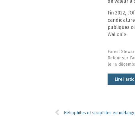
de valeur à 
Fin 2022, l’
candidature 
publiques ou
Wallonie
Forest Stewar
Retour sur l’a
le 16 décembr
Lire l'artic
Héliophiles et sciaphiles en mélange