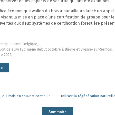
conserver et les aspects de sécurité qui ont été examinés.
Office économique wallon du bois a par ailleurs lancé un appel
visant la mise en place d’une certification de groupe pour le
vertes aux deux systèmes de certification forestière présen
dship Council Belgique,
udit de suivi FSC mené début octobre à Bièvre et Vresse-sur-Semois.,
e 2022,
le
, oui mais en couvert continu ?
Sommaire