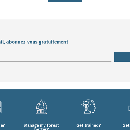
ail, abonnez-vous gratuitement
be?
Manage my forest
Get trained?
Get
better?