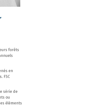
r
eurs forêts
 annuels
menés en
s. FSC
ne série de
nts ou
 des éléments