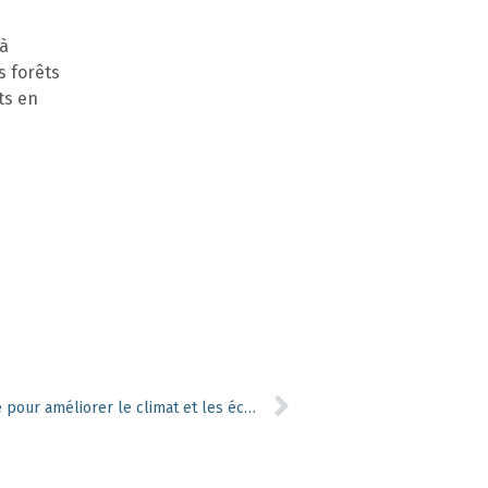
 à
s forêts
ts en
Utiliser la régénération naturelle pour améliorer le climat et les écosystèmes au Sahel