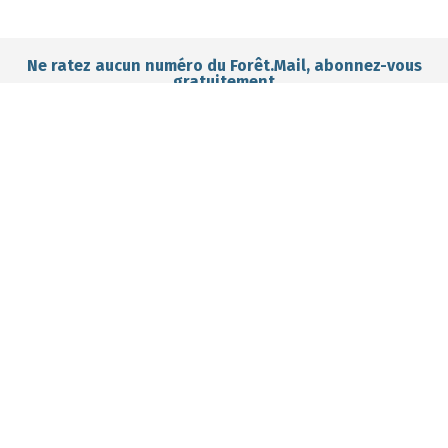
Ne ratez aucun numéro du Forêt.Mail, abonnez-vous
gratuitement
I want to subscribe for free
Subscribe?
Manage my
Get trained?
Get involved?
forest better?