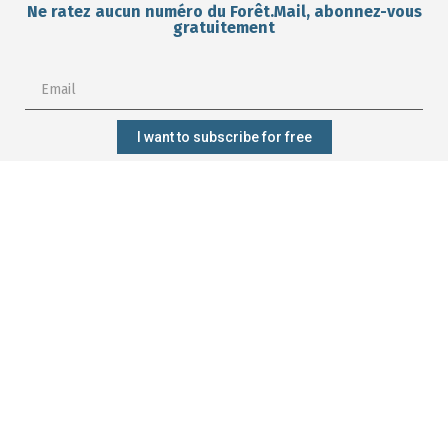
Ne ratez aucun numéro du Forêt.Mail, abonnez-vous
gratuitement
I want to subscribe for free
Subscribe?
Manage my
Get trained?
Get involved?
forest better?
CONTACT
Who are we?
Forêt.Nature