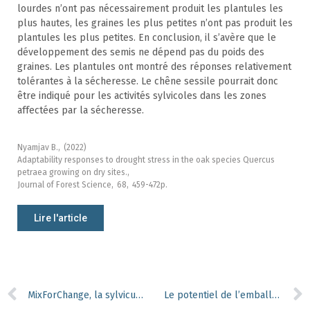
lourdes n’ont pas nécessairement produit les plantules les
plus hautes, les graines les plus petites n’ont pas produit les
plantules les plus petites. En conclusion, il s’avère que le
développement des semis ne dépend pas du poids des
graines. Les plantules ont montré des réponses relativement
tolérantes à la sécheresse. Le chêne sessile pourrait donc
être indiqué pour les activités sylvicoles dans les zones
affectées par la sécheresse.
Nyamjav B.,
(2022)
Adaptability responses to drought stress in the oak species Quercus
petraea growing on dry sites.,
Journal of Forest Science,
68,
459-472p.
Lire l'article
MixForChange, la sylviculture mélangée à couvert continu en situation méditerranéenne
Le potentiel de l’emballage bois