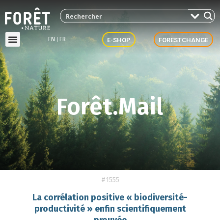
EN
FR
E-SHOP
FORESTCHANGE
Forêt.Mail
#1555
La corrélation positive « biodiversité-
productivité » enfin scientifiquement