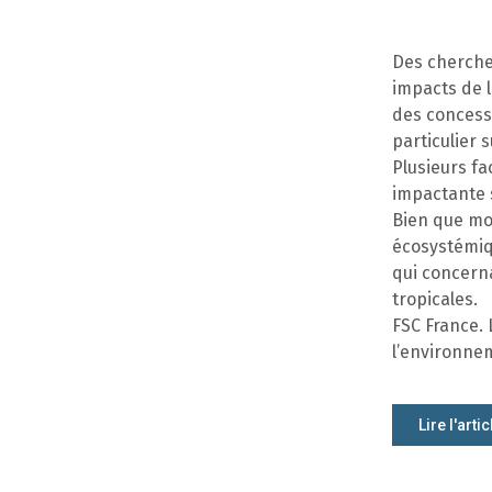
Des cherche
impacts de l
des concessi
particulier 
Plusieurs fa
impactante s
Bien que moi
écosystémiq
qui concerna
tropicales.
FSC France. 
l’environnem
Lire l'artic