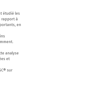
 étudié les
r rapport à
mportants, en
ins
tamment.
s
tte analyse
ées et
FSC® sur