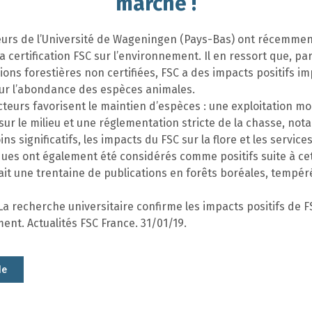
marche !
urs de l’Université de Wageningen (Pays-Bas) ont récemment
a certification FSC sur l’environnement. Il en ressort que, pa
ons forestières non certifiées, FSC a des impacts positifs i
sur l’abondance des espèces animales.
cteurs favorisent le maintien d’espèces : une exploitation mo
ur le milieu et une réglementation stricte de la chasse, no
ns significatifs, les impacts du FSC sur la flore et les service
ues ont également été considérés comme positifs suite à ce
it une trentaine de publications en forêts boréales, tempér
La recherche universitaire confirme les impacts positifs de 
ent. Actualités FSC France. 31/01/19.
le