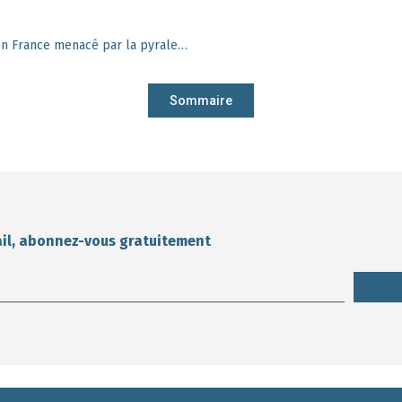
Le dernier fabricant de cochonnets en France menacé par la pyrale du buis
Sommaire
ail, abonnez-vous gratuitement