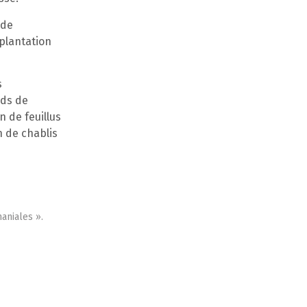
 de
plantation
s
rds de
 de feuillus
n de chablis
aniales ».