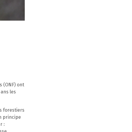
ts (ONF) ont
dans les
s forestiers
n principe
r :
sse.