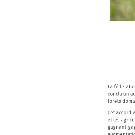
La fédératio
conclu un ac
forêts doman
Cet accord v
et les agri
gagnant-gag
augmentatio