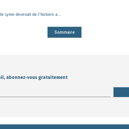
Tique, tac, tique, tac, et si la maladie de Lyme devenait de l’histoire ancienne ?
Sommaire
ail, abonnez-vous gratuitement