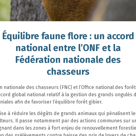
Équilibre faune flore : un accord
national entre l’ONF et la
Fédération nationale des
chasseurs
n nationale des chasseurs (FNC) et l’Office national des forê
cord global national relatif à la gestion des grands ongulés 
iales afin de favoriser l’équilibre forêt gibier.
ise à réduire les dégâts de grands animaux qui pénalisent le
culteurs. Il passe notamment par des actions communes sur u
nant dans les zones à fort enjeu de renouvellement forestie
n des prélèvements contre baisse des prix de loyers de cha