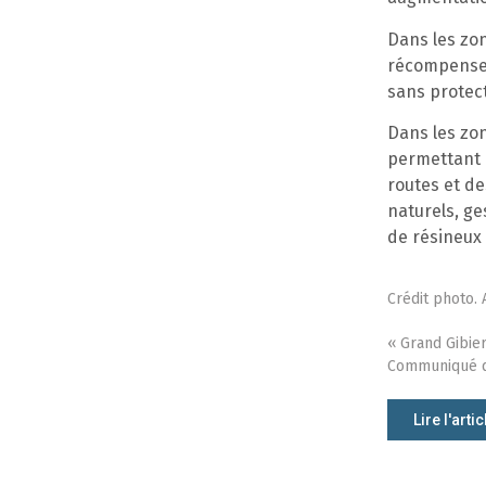
Dans les zon
récompenser
sans protec
Dans les zo
permettant d
routes et de
naturels, ge
de résineux 
Crédit photo.
« Grand Gibier
Communiqué d
Lire l'artic