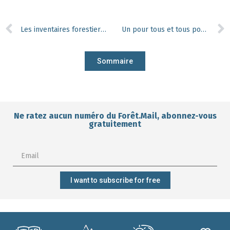
Les inventaires forestiers régionaux : une mine d’informations utiles pour préserver nos habitats sensibles des espèces invasives
Un pour tous et tous pour le chêne français
Sommaire
Ne ratez aucun numéro du Forêt.Mail, abonnez-vous
gratuitement
I want to subscribe for free