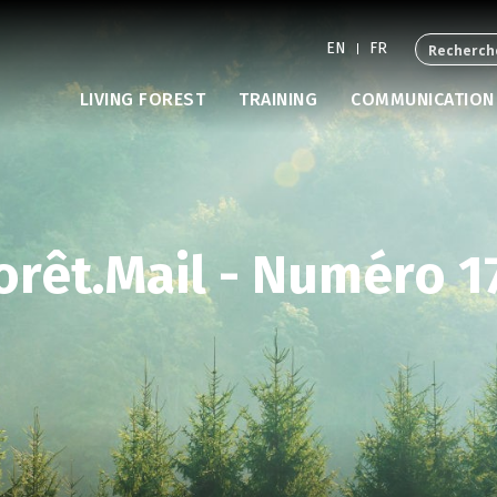
EN
FR
LIVING FOREST
TRAINING
COMMUNICATION
orêt.Mail - Numéro 1