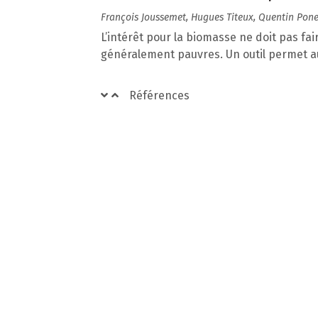
François Joussemet, Hugues Titeux, Quentin Pone
L’intérêt pour la biomasse ne doit pas fair
généralement pauvres. Un outil permet au
Références
Sylviculture du bouleau : les risques
Yolande Collard, Sébastien Petit
Memento pour le gestionnaire
Références
Portfolio – Croquer la forêt