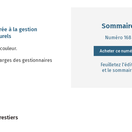
Sommair
rée à la gestion
urels
Numéro 168
couleur.
Acheter ce num
arges des gestionnaires
Feuilletez l'édi
et le sommair
restiers