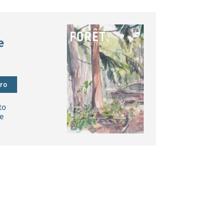
e
éro
to
e