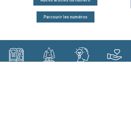
Autres articles du numéro
Parcourir les numéros
Subscribe?
Manage my
Get trained?
Get involved?
forest better?
CONTACT
Who are we?
Forêt.Nature
Our commitments
Rue de la Plaine 9
Our projects
6900 Marche-en-Famenne
Our results