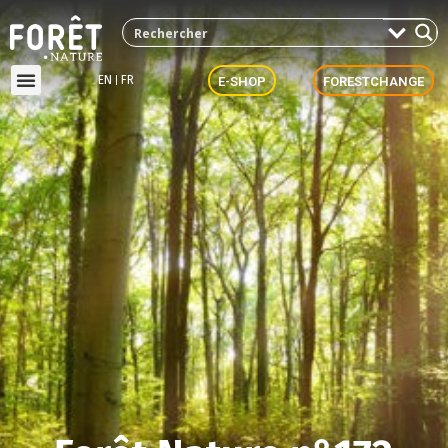
EN
FR
E-SHOP
FORESTCHANGE