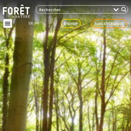
EN
FR
E-SHOP
FORESTCHANGE