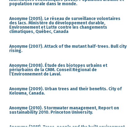
population rurale dans le monde.
Anonyme (2005). Le réseau de surveillance volontaires
des lacs. Ministère du développement durable,
Environnement et Lutte contre les changements
climatiques, Québec, Canada
Anonyme (2007). Attack of the mutant half-trees. Bull city
rising.
Anonyme (2008). Étude des biotopes urbains et
périurbains de la CMM. Conseil Régional de
l’Environnement de Laval.
Anonyme (2009). Urban trees and their benefits. City of
Kelowna, Canada.
Anonyme (2010). Stormwater management, Report on
sustainability 2010. Princeton University.
Anonyme (2011). Trees, people and the built environment.
Proceedings of the Urban Trees Research Conference
April 2001. Forestry Commission, research report.