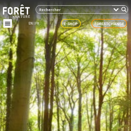
EN
FR
E-SHOP
FORESTCHANGE