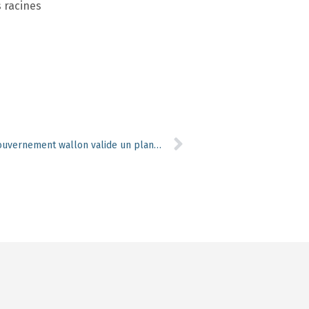
 racines
Sangliers en ligne de mire : le Gouvernement wallon valide un plan de tir simplifié