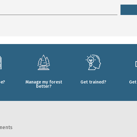
be?
Manage my forest
Get trained?
Get
better?
ments