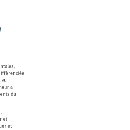
e
ntales,
différenciée
a vu
heur a
cents du
,
r et
uer et