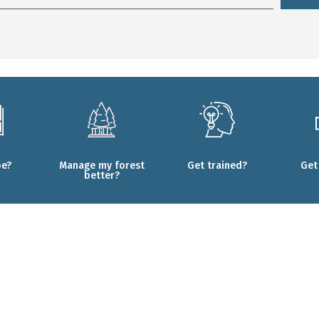
be?
Manage my forest
Get trained?
Get
better?
ments