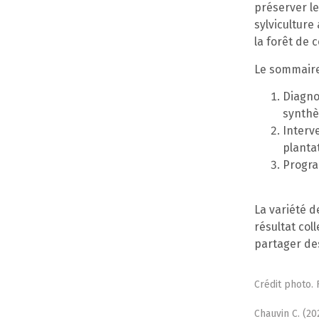
préserver le
sylvicultur
la forêt de 
Le sommaire 
Diagno
synthè
Interve
planta
Progra
La variété 
résultat co
partager des
Crédit photo.
Chauvin C. (20