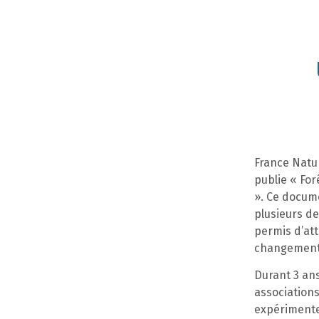
France Natu
publie « For
». Ce docume
plusieurs de
permis d’att
changement 
Durant 3 ans
associations
expérimente