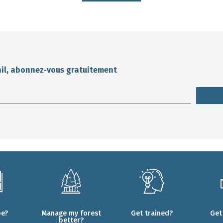
ail, abonnez-vous gratuitement
be?
Manage my forest
Get trained?
Get
better?