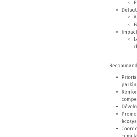
É
Défaut 
A
F
Impact
L
c
Recommanda
Prioris
parkin
Renfor
compe
Dévelo
Promou
écosy
Coordon
cumula