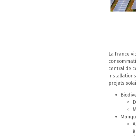
La France vi
consommation
central de c
installation
projets sola
Biodiv
D
M
Manque
A
é