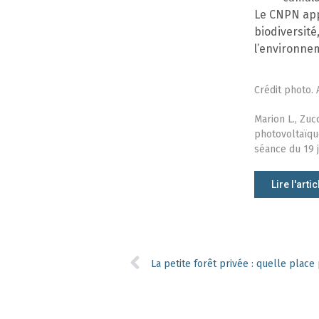
Le CNPN appe
biodiversité
l’environne
Crédit photo.
Marion L., Zuc
photovoltaïque
séance du 19 j
Lire l'artic
La petite forêt privée : quelle place 