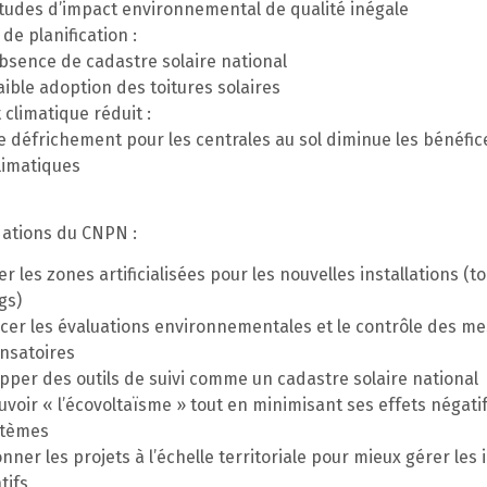
tudes d’impact environnemental de qualité inégale
de planification :
bsence de cadastre solaire national
aible adoption des toitures solaires
 climatique réduit :
e défrichement pour les centrales au sol diminue les bénéfic
limatiques
tions du CNPN :
er les zones artificialisées pour les nouvelles installations (to
gs)
cer les évaluations environnementales et le contrôle des m
nsatoires
pper des outils de suivi comme un cadastre solaire national
voir « l’écovoltaïsme » tout en minimisant ses effets négatif
stèmes
ner les projets à l’échelle territoriale pour mieux gérer les
tifs