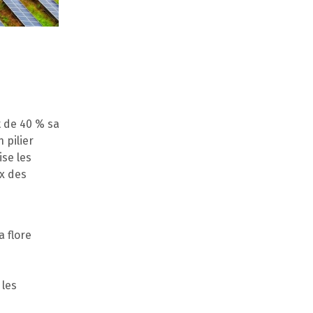
t de 40 % sa
 pilier
ise les
ux des
a flore
 les