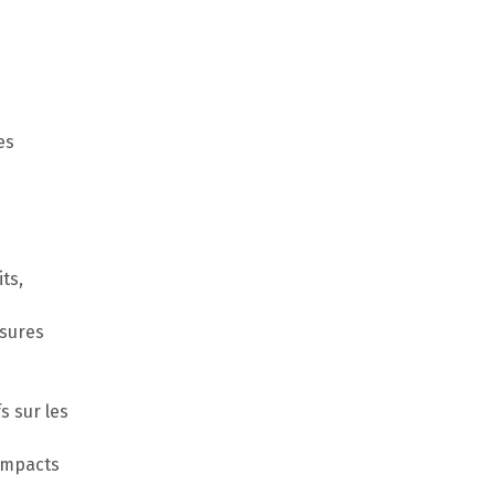
es
its,
esures
s sur les
 impacts