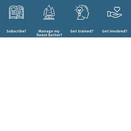
Subscribe?
Manage my
Get trained?
Get involved?
forest better?
CONTACT
Who are we?
Forêt.Nature
Our commitments
Rue de la Plaine 9
Our projects
6900 Marche-en-Famenne
Our results
T+32(0)84 22 35 70
Our partners
info@foretnature.be
Legal
I © Forêt.Nature
2026