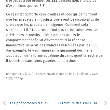
d’espèces a été étudiée. Les EEE causent douze fois plus
d’extinctions que les EIE.
Ce résultat conforte ceux d’autres études qui démontrent
que les prédateurs introduits prélèvent beaucoup plus de
proies que les prédateurs indigènes. Comment cela
s’explique-t-il ? Les proies n’ont pas co-évoluées avec les
prédateurs introduits. Elles n’ont pas acquis le
comportement adéquat d’évitement, ni la réponse
immunitaire vis-à-vis des maladies véhiculées par les EEE.
Par exemple, le vison américain a quasiment décimé la
population de la forme aquatique du campagnol terrestre car
il s’immisce dans leurs galeries souterraines.
Branquart E. ,
(2020)
Espèces envahissantes d'ici et d'ailleurs. ,
Aves,
57(1),
52-53p.
Les phénomènes d’allélopathie dépendent du contexte dans lequel se trouvent les plantes
Fermeture des Awirs : sans certificats verts, fini l’électricité aux pellets