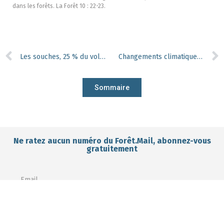
dans les forêts. La Forêt 10 : 22-23.
Les souches, 25 % du volume de bois mort en forêt !
Changements climatiques : impacts sur la biodiversité et sur les services écosystémiques
Sommaire
Ne ratez aucun numéro du Forêt.Mail, abonnez-vous
gratuitement
I want to subscribe for free