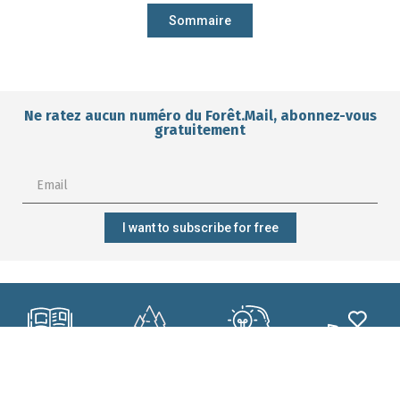
Sommaire
Ne ratez aucun numéro du Forêt.Mail, abonnez-vous
gratuitement
I want to subscribe for free
Subscribe?
Manage my
Get trained?
Get involved?
forest better?