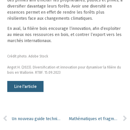
des primes afin d’inciter les propriétaires, publics et privés, à
diversifier davantage leurs forêts. Avoir une diversité en
essences permet en effet de rendre les forêts plus
résilientes face aux changements climatiques.
En aval, la filière bois encourage l’innovation, afin d’exploiter
au mieux nos ressources en bois, et contrer l’export vers les
marchés internationaux.
Crédit photo. Adobe Stock
Angot H. (2023). Diversification et innovation pour dynamiser la filière du
bois en Wallonie. RTBF. 15.09.2023
Lire l'article
Un nouveau guide technique pour la conversion en futaie irrégulière
Mathématiques et fragmentation forestière, deux mondes à part ? Pas tant !