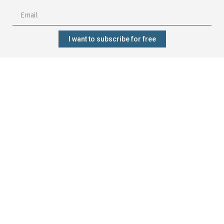
I want to subscribe for free
Subscribe?
Manage my
Get trained?
Get involved?
forest better?
CONTACT
Who are we?
Forêt.Nature
Our commitments
Rue de la Plaine 9
Our projects
6900 Marche-en-Famenne