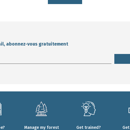
ail, abonnez-vous gratuitement
be?
Manage my forest
Get trained?
Get