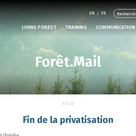
EN
FR
LIVING FOREST
TRAINING
COMMUNICATION
Forêt.Mail
#1620
Fin de la privatisation
h/fotolia