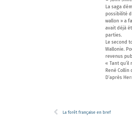
La saga dém
possibilité 
wallon » a f
avait déjà é
parties.
Le second t
Wallonie. Po
revenus publ
« Tant qu’il
René Collin 
D’après Hermi
La forêt française en bref