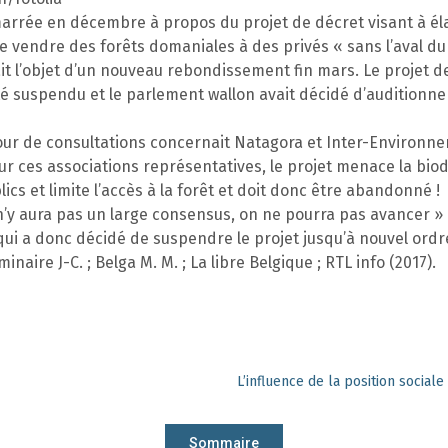
arrée en décembre à propos du projet de décret visant à éla
de vendre des forêts domaniales à des privés « sans l’aval d
ait l’objet d’un nouveau rebondissement fin mars. Le projet de
té suspendu et le parlement wallon avait décidé d’auditionne
our de consultations concernait Natagora et Inter-Environn
ur ces associations représentatives, le projet menace la biodi
ics et limite l’accès à la forêt et doit donc être abandonné !
 n’y aura pas un large consensus, on ne pourra pas avancer »
qui a donc décidé de suspendre le projet jusqu’à nouvel ordr
naire J-C. ; Belga M. M. ; La libre Belgique ; RTL info (2017).
Sommaire