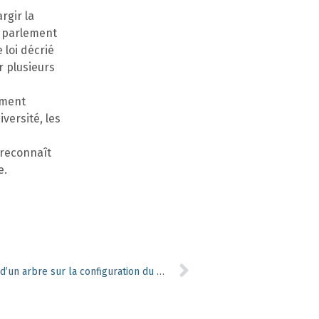
rgir la
u parlement
 loi décrié
r plusieurs
ement
versité, les
 reconnaît
e.
L’influence de la position sociale d’un arbre sur la configuration du xylème : cas du hêtre