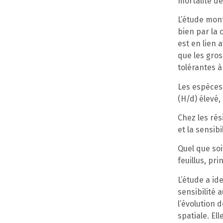
mortalité d
L’étude mont
bien par la 
est en lien 
que les gros
tolérantes à
Les espèces
(H/d) élevé,
Chez les rés
et la sensib
Quel que soi
feuillus, pr
L’étude a id
sensibilité 
l’évolution 
spatiale. El