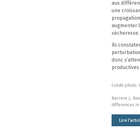
aux différen
une croissan
propagation 
augmenter la
sécheresse.
Ils constate
perturbation
donc s’atten
productives 
Crédit photo. 
Barrere J., Rei
differences in
Lire l'artic