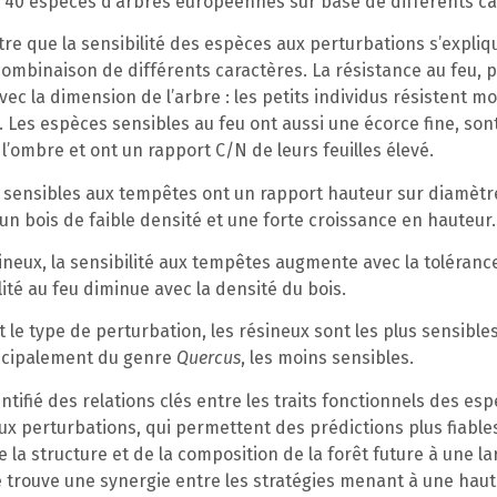
e 40 espèces d’arbres européennes sur base de différents ca
re que la sensibilité des espèces aux perturbations s’expliq
combinaison de différents caractères. La résistance au feu, 
avec la dimension de l’arbre : les petits individus résistent m
. Les espèces sensibles au feu ont aussi une écorce fine, son
 l’ombre et ont un rapport C/N de leurs feuilles élevé.
 sensibles aux tempêtes ont un rapport hauteur sur diamètre
 un bois de faible densité et une forte croissance en hauteur.
ineux, la sensibilité aux tempêtes augmente avec la tolérance
ilité au feu diminue avec la densité du bois.
t le type de perturbation, les résineux sont les plus sensibles
incipalement du genre
Quercus
, les moins sensibles.
entifié des relations clés entre les traits fonctionnels des esp
aux perturbations, qui permettent des prédictions plus fiable
de la structure et de la composition de la forêt future à une la
le trouve une synergie entre les stratégies menant à une hau