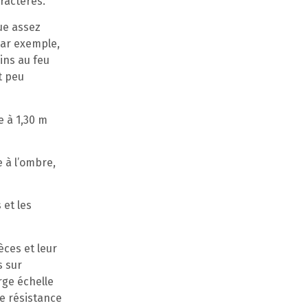
ractères.
ue assez
par exemple,
oins au feu
t peu
 à 1,30 m
 à l’ombre,
 et les
èces et leur
s sur
rge échelle
te résistance