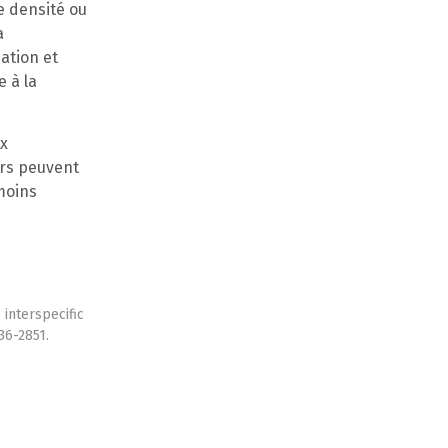
e densité ou
a
ation et
e à la
ux
ers peuvent
 moins
e interspecific
36-2851.