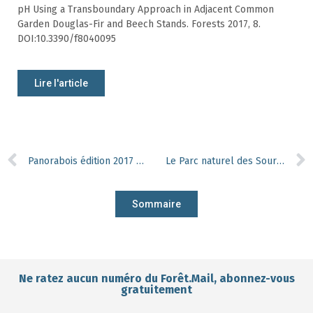
pH Using a Transboundary Approach in Adjacent Common
Garden Douglas-Fir and Beech Stands. Forests 2017, 8.
DOI:10.3390/f8040095
Lire l'article
Panorabois édition 2017 & Baromètre économique 2e semestre 2017
Le Parc naturel des Sources, le premier parc sous partenariat public privé en Wallonie
Sommaire
Ne ratez aucun numéro du Forêt.Mail, abonnez-vous
gratuitement