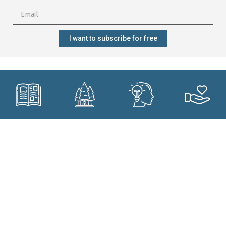
I want to subscribe for free
Subscribe?
Manage my
Get trained?
Get involved?
forest better?
CONTACT
Who are we?
Forêt.Nature
Our commitments
Rue de la Plaine 9
Our projects
6900 Marche-en-Famenne