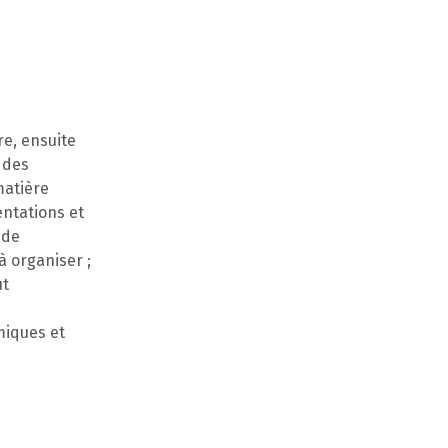
e, ensuite
 des
matière
entations et
 de
à organiser ;
ut
miques et