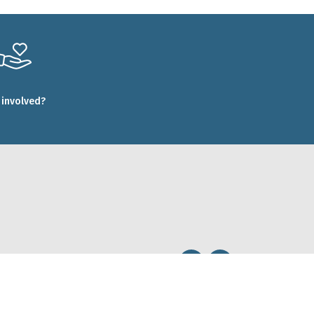
 involved?
Legal
I © Forêt.Nature
2026