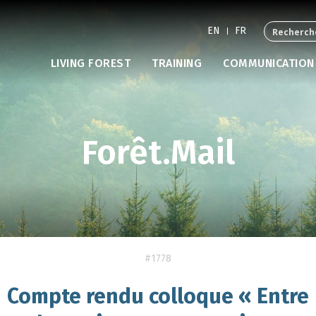
EN
FR
LIVING FOREST
TRAINING
COMMUNICATION
Forêt.Mail
#1778
Compte rendu colloque « Entre