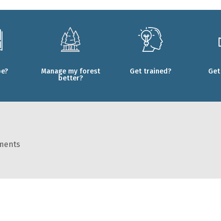
be?
Manage my forest
Get trained?
Get
better?
ments
s