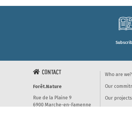
Subscri
CONTACT
Who are we?
Our commit
Forêt.Nature
Rue de la Plaine 9
Our projects
6900 Marche-en-Famenne
Our results
T+32(0)84 22 35 70
Our partner
info@foretnature.be