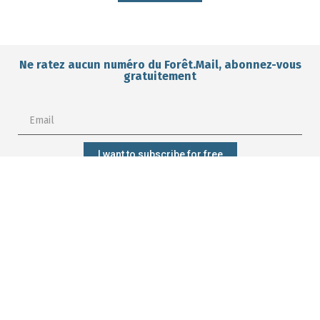
Ne ratez aucun numéro du Forêt.Mail, abonnez-vous
gratuitement
I want to subscribe for free
Subscribe?
Manage my
Get trained?
Get involved?
forest better?