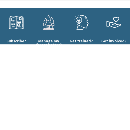
Subscribe?
Manage my
Get trained?
Get involved?
forest better?
CONTACT
Who are we?
Forêt.Nature
Our commitments
Rue de la Plaine 9
Our projects
6900 Marche-en-Famenne
Our results
T+32(0)84 22 35 70
Our partners
info@foretnature.be