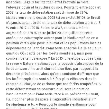
incendies illégaux facilitent en effet l’activité minière,
l’élevage bovin et la culture du soja. Pourtant, entre 2004 et
2008, le taux de déforestation avait diminué de 73 %.
Malheureusement, depuis 2008 (si on exclut 2010), le Brésil
n’a jamais autant brûlé et le taux de déforestation a crû de 8
% entre 2017 et 2018. Selon le WWF, ce taux a même
augmenté de 278 % entre juillet 2018 et juillet de cette
année. Une catastrophe autant pour la biodiversité de ce «
poumon vert » que pour le climat et les populations locales
dépendantes de la forêt. L’Amazonie absorbe à elle seule un
quart du CO₂ capté par les forêts mondiales, mais pour
combien de temps encore ? En 2015, une étude publiée dans
la revue « Nature » estimait que le pouvoir d’absorption de la
forêt amazonienne avait diminué d’un tiers par rapport à la
décennie précédente, alors qu’on a coutume d’affirmer que
les forêts tropicales sont 4 à 6 fois plus efficaces dans le
captage du dioxyde de carbone que nos forêts tempérées. Si
cette déforestation se poursuit, quel sera le point de
basculement pour l’Amazonie, face à un président qui veut,
lui, « donner plus d’espace à l’agriculture industrielle » ?
De Muelenaere M., « Pourquoi le monde s’enflamme pour