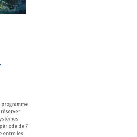
-
le programme
 préserver
systèmes
 période de 7
e entre les