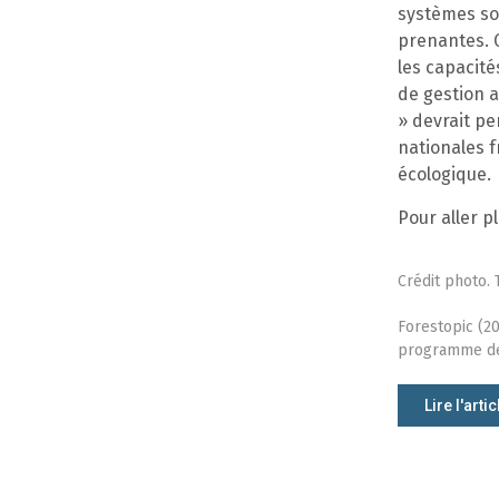
systèmes soc
prenantes. G
les capacité
de gestion a
» devrait pe
nationales f
écologique.
Pour aller pl
Crédit photo.
Forestopic (2
programme de 
Lire l'artic