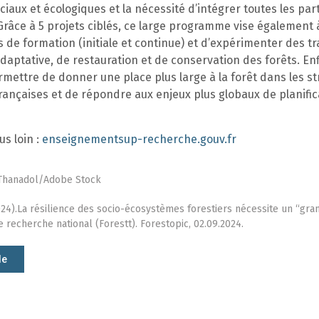
iaux et écologiques et la nécessité d’intégrer toutes les par
râce à 5 projets ciblés, ce large programme vise également 
s de formation (initiale et continue) et d’expérimenter des tr
daptative, de restauration et de conservation des forêts. Enf
rmettre de donner une place plus large à la forêt dans les st
rançaises et de répondre aux enjeux plus globaux de planific
us loin :
enseignementsup-recherche.gouv.fr
 Thanadol/Adobe Stock
024).La résilience des socio-écosystèmes forestiers nécessite un “gra
recherche national (Forestt). Forestopic, 02.09.2024.
le