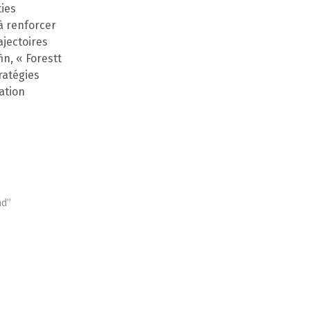
ties
à renforcer
ajectoires
in, « Forestt
ratégies
ation
nd”