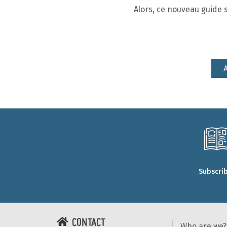
Alors, ce nouveau guide sy
A
Subscri
CONTACT
Who are we?