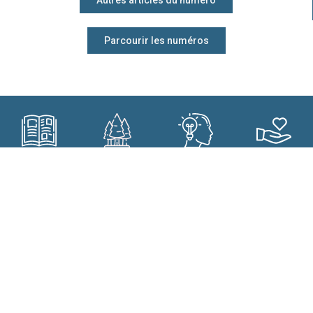
Autres articles du numéro
Parcourir les numéros
Subscribe?
Manage my
Get trained?
Get involved?
forest better?
CONTACT
Who are we?
Forêt.Nature
Our commitments
Rue de la Plaine 9
Our projects
6900 Marche-en-Famenne
Our results