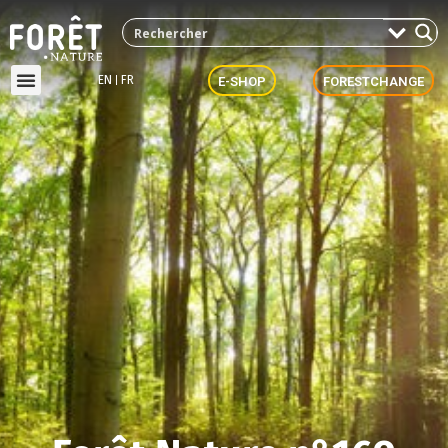
EN
FR
E-SHOP
FORESTCHANGE